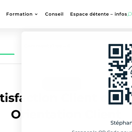
Formation
Conseil
Espace détente – infos
Commentaires –
0
LES BRÈVES
tisfaction Client co
Orientation Client
Stépha