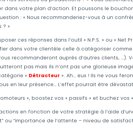
er dans votre plan d’action. Et poussons le bouchon 
question : « Nous recommanderiez-vous à un confr
 ? »
poser ces réponses dans l’outil « N.P.S. » ou « Net 
fier dans votre clientèle celle à catégoriser comme
vous recommanderont auprès d’autres clients, …). Vo
 quitteront pas mais ils n’ont pas une glorieuse imag
 catégorie «
Détracteur
». Ah… eux ! Ils ne vous fero
ous en leur présence… L’effet pourrait être dévastat
romoteurs », boostez vos « passifs » et buchez vos «
 actions en fonction de votre stratégie à l’aide d’u
t” ou “importance de l’attente – niveau de satisfact