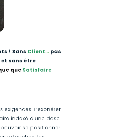
nts ! Sans
Client
…
pas
 et sans être
ique que
Satisfaire
es exigences. L’exonérer
aire indexé d’une dose
e pouvoir se positionner
les retouches, les