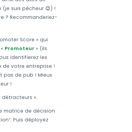
(je suis pécheur 😉) !
ère ? Recommanderiez-
Promoter Score » qui
 «
Promoteur
» (ils
us identifierez les
e de votre entreprise !
nt pas de pub ! Mieux
eur !
 détracteurs ».
ne matrice de décision
ion”. Puis déployez