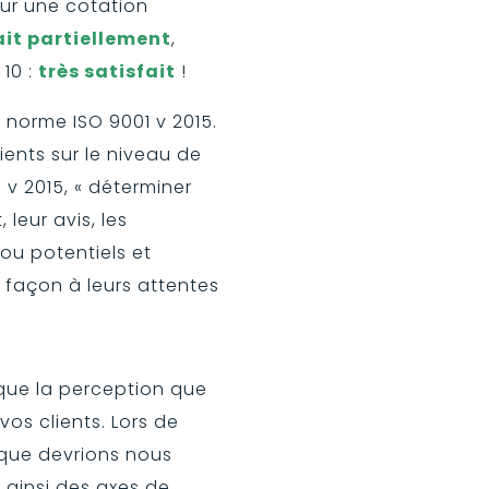
ur une cotation
ait partiellement
,
10 :
très satisfait
!
 norme ISO 9001 v 2015.
lients sur le niveau de
0 v 2015, « déterminer
leur avis, les
ou potentiels et
 façon à leurs attentes
sque la perception que
os clients. Lors de
 que devrions nous
 ainsi des axes de