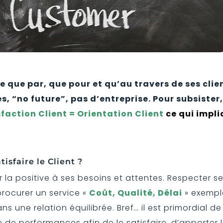
e que par, que pour et qu’au travers de ses clie
s, “no future”, pas d’entreprise. Pour subsister,
sfaction Client = Orientation Client
ce qui impl
tisfaire le Client ?
r la positive à ses besoins et attentes. Respecter s
 procurer un service «
Coût, Qualité, Délai
» exempl
ans une relation équilibrée. Bref… il est primordial d
e de performances afin de le satisfaire, d’apporter 