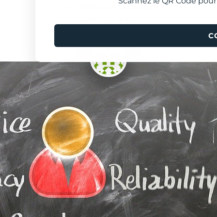
Scannez le QR Code pour
Par Stéphane Golunski
Août 26, 2021
C