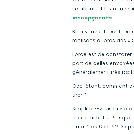
solutions et les nouve
insoupçonnés.
Bien souvent, peut-on c
réalisées auprès des « C
Force est de constater 
part de celles envoyées…
généralement très rapide
Ceci étant, comment ex
tirer ?
Simplifiez-vous la vie p
très satisfait ». Puisqu
ou à 4 ou 6 et 7 ? De 