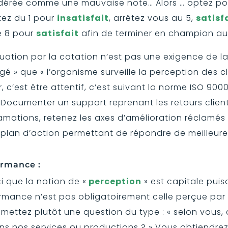
idérée comme une mauvaise note… Alors … optez po
tez du 1 pour
insatisfait
, arrêtez vous au 5,
satisf
e 8 pour
satisfait
afin de terminer en champion au 
luation par la cotation n’est pas une exigence de la
exigé » que « l’organisme surveille la perception des c
r, c’est être attentif, c’est suivant la norme ISO 900
» Documenter un support reprenant les retours client, 
amations, retenez les axes d’amélioration réclamés 
 plan d’action permettant de répondre de meilleure
ormance :
ici que la notion de «
perception
» est capitale pui
mance n’est pas obligatoirement celle perçue par v
umettez plutôt une question du type : « selon vous,
ans nos services ou productions ? » Vous obtiendrez